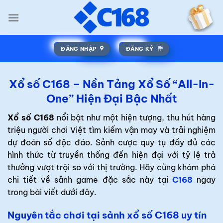
Bỏ
qua
nội
dung
ĐĂNG NHẬP
ĐĂNG KÝ
Xổ số C168 – Nền Tảng Xổ Số “All-In-
One” Hiện Đại Bậc Nhất
Xổ số C168
nổi bật như một hiện tượng, thu hút hàng
triệu người chơi Việt tìm kiếm vận may và trải nghiệm
dự đoán số độc đáo. Sảnh cược quy tụ đầy đủ các
hình thức từ truyền thống đến hiện đại với tỷ lệ trả
thưởng vượt trội so với thị trường. Hãy cùng khám phá
chi tiết về sảnh game đặc sắc này tại
C168
ngay
trong bài viết dưới đây.
Nguyên tắc chơi tại sảnh xổ số C168 uy tín