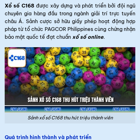
Xổ số C168
được xây dựng và phát triển bởi đội ngũ
chuyên gia hàng đầu trong ngành giải trí trực tuyến
châu Á. Sảnh cược sở hữu giấy phép hoạt động hợp
pháp từ tổ chức PAGCOR Philippines cùng chứng nhận
bảo mật quốc tế đạt chuẩn
xổ số online
.
Sảnh xổ số C168 thu hút triệu thành viên
Quá trình hình thành và phát triển