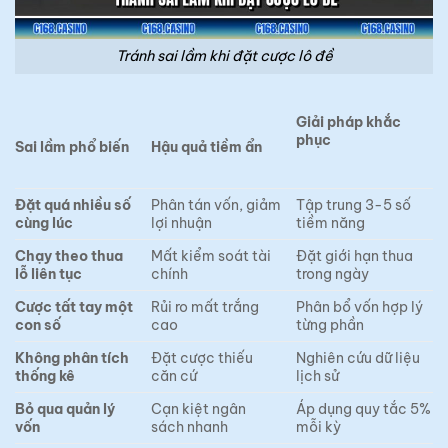
Tránh sai lầm khi đặt cược lô đề
Giải pháp khắc
phục
Sai lầm phổ biến
Hậu quả tiềm ẩn
Đặt quá nhiều số
Phân tán vốn, giảm
Tập trung 3-5 số
cùng lúc
lợi nhuận
tiềm năng
Chạy theo thua
Mất kiểm soát tài
Đặt giới hạn thua
lỗ liên tục
chính
trong ngày
Cược tất tay một
Rủi ro mất trắng
Phân bổ vốn hợp lý
con số
cao
từng phần
Không phân tích
Đặt cược thiếu
Nghiên cứu dữ liệu
thống kê
căn cứ
lịch sử
Bỏ qua quản lý
Cạn kiệt ngân
Áp dụng quy tắc 5%
vốn
sách nhanh
mỗi kỳ