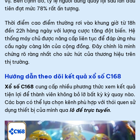
vụ. Bên cạnh đó, tỷ lệ người dùng quay lại sau lần đầu
tiên đạt mức 78% rất ấn tượng.
Thời điểm cao điểm thường rơi vào khung giờ từ 18h
đến 22h hàng ngày với lượng cược tăng đột biến. Hệ
thống máy chủ được nâng cấp liên tục để đáp ứng nhu
cầu ngày càng lớn của cộng đồng. Đây chính là minh
chứng rõ ràng nhất cho sức hút của thương hiệu trên
thị trường.
Hướng dẫn theo dõi kết quả xổ số C168
Xổ số C168
cung cấp nhiều phương thức xem kết quả
tiện lợi để thành viên không bỏ lỡ bất kỳ kỳ quay nào.
Các bạn có thể lựa chọn kênh phù hợp với thói quen sử
dụng thiết bị của mình qua
lô đề trực tuyến
.