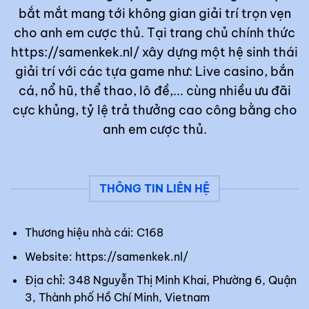
bắt mắt mang tới không gian giải trí trọn vẹn
cho anh em cược thủ. Tại trang chủ chính thức
https://samenkek.nl/ xây dựng một hệ sinh thái
giải trí với các tựa game như: Live casino, bắn
cá, nổ hũ, thể thao, lô đề,... cùng nhiều ưu đãi
cực khủng, tỷ lệ trả thưởng cao công bằng cho
anh em cược thủ.
THÔNG TIN LIÊN HỆ
Thương hiệu nhà cái: C168
Website: https://samenkek.nl/
Địa chỉ: 348 Nguyễn Thị Minh Khai, Phường 6, Quận
3, Thành phố Hồ Chí Minh, Vietnam