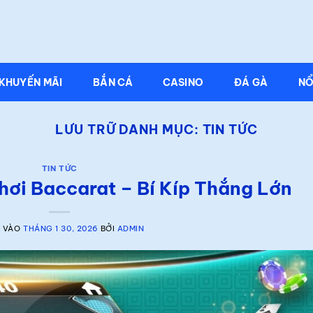
KHUYẾN MÃI
BẮN CÁ
CASINO
ĐÁ GÀ
NỔ
LƯU TRỮ DANH MỤC:
TIN TỨC
TIN TỨC
ơi Baccarat – Bí Kíp Thắng Lớn
 VÀO
THÁNG 1 30, 2026
BỞI
ADMIN