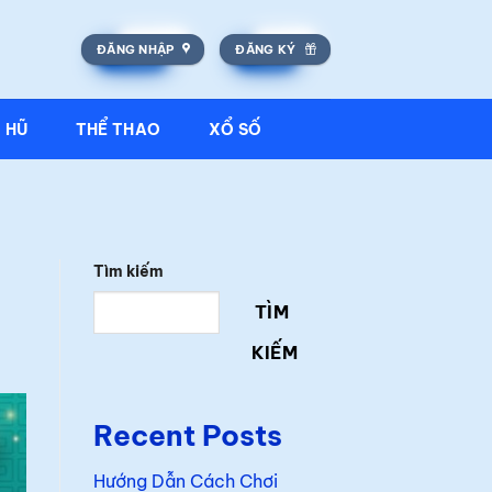
ĐĂNG NHẬP
ĐĂNG KÝ
 HŨ
THỂ THAO
XỔ SỐ
Tìm kiếm
TÌM
KIẾM
Recent Posts
Hướng Dẫn Cách Chơi