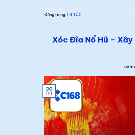
Đăng trong
TIN TỨC
Xóc Đĩa Nổ Hũ – Xây
ĐĂNG
30
Th1