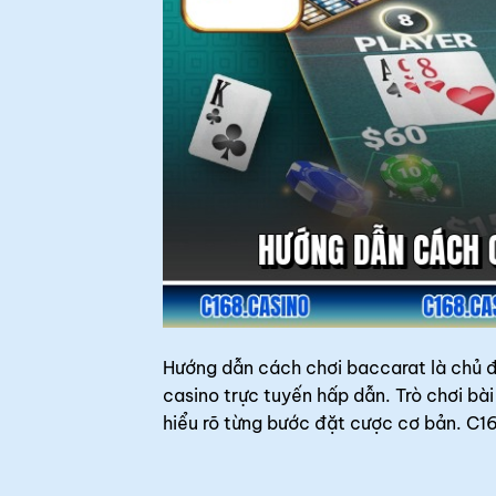
Hướng dẫn cách chơi baccarat là chủ đ
casino trực tuyến hấp dẫn. Trò chơi bài
hiểu rõ từng bước đặt cược cơ bản. C1