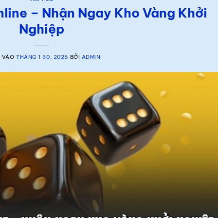
nline – Nhận Ngay Kho Vàng Khởi
Nghiệp
 VÀO
THÁNG 1 30, 2026
BỞI
ADMIN