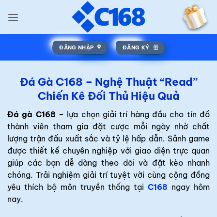
Bỏ
qua
nội
dung
ĐĂNG NHẬP
ĐĂNG KÝ
Đá Gà C168 – Nghệ Thuật “Read”
Chiến Kê Đối Thủ Hiệu Quả
Đá gà C168
– lựa chọn giải trí hàng đầu cho tín đồ
thành viên tham gia đặt cược mỗi ngày nhờ chất
lượng trận đấu xuất sắc và tỷ lệ hấp dẫn. Sảnh game
được thiết kế chuyên nghiệp với giao diện trực quan
giúp các bạn dễ dàng theo dõi và đặt kèo nhanh
chóng. Trải nghiệm giải trí tuyệt vời cùng cộng đồng
yêu thích bộ môn truyền thống tại
C168
ngay hôm
nay.